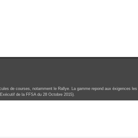
icules de courses, notamment le Rallye. La gamme repond aux éxigences les p
 Exécutif de la FFSA du 28 Octobre 2015).