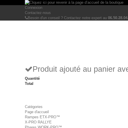
Connexion
Contactez-nous
Besoin d'un conseil ? Contactez notre expert au
06.50.28.04
Produit ajouté au panier a
Quantité
Total
Catégories
Page d'accueil
Rampes ETX-PRO™
X-PRO RALLYE
Phares WORK-PRO™