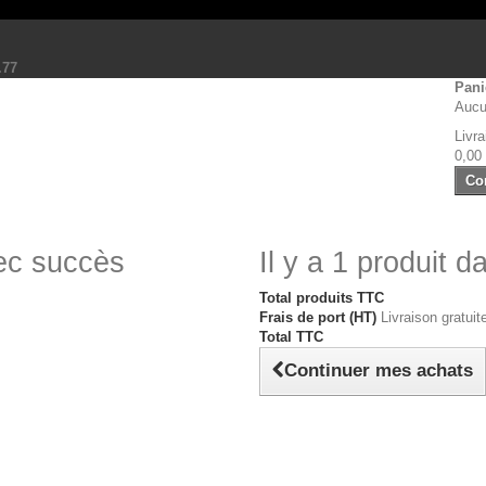
.77
Pani
Aucu
Livra
0,00
Co
vec succès
Il y a 1 produit d
Total produits TTC
Frais de port (HT)
Livraison gratuite
Total TTC
Continuer mes achats