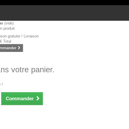
er
(vide)
n produit
ison gratuite !
Livraison
 €
Total
mmander
ans votre panier.
 !
Commander